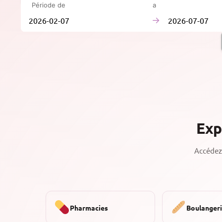
Période de
à
→
Exp
Accédez 
Pharmacies
Boulanger