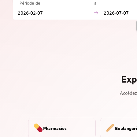
Période de
à
→
Exp
Accédez 
Pharmacies
Boulanger