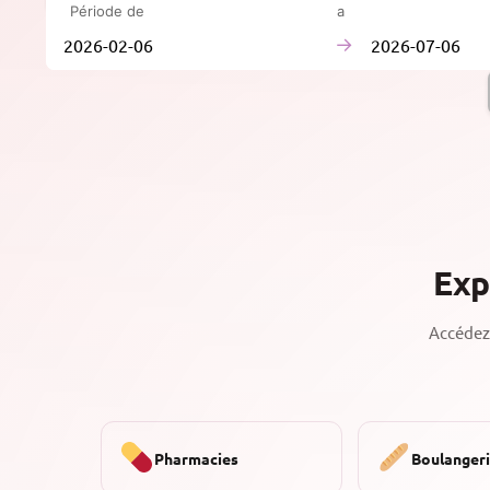
Période de
à
→
Exp
Accédez 
Pharmacies
Boulanger