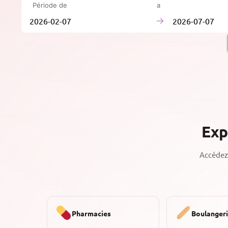
Période de
à
→
Exp
Accédez 
Pharmacies
Boulanger