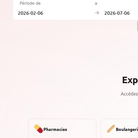
Période de
à
→
Exp
Accédez 
Pharmacies
Boulanger