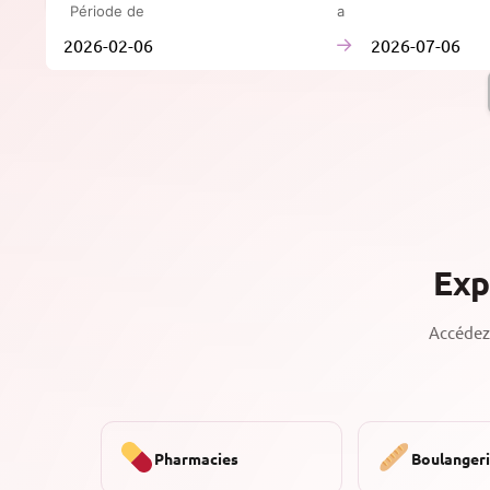
Période de
à
→
Exp
Accédez 
Pharmacies
Boulanger