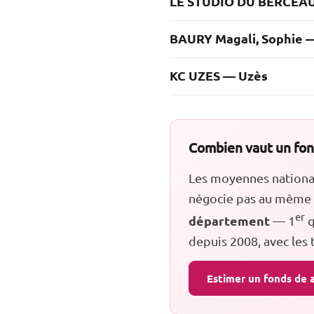
LE STUDIO DU BERCEA
BAURY Magali, Sophie 
KC UZES — Uzès
Combien vaut un fond
Les moyennes nationale
négocie pas au même n
er
département
— 1
q
depuis 2008, avec les
Estimer un fonds de a