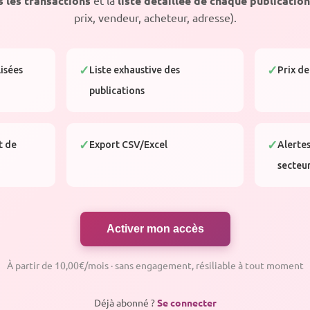
s les transactions
liste détaillée de chaque publication
prix, vendeur, acheteur, adresse).
lisées
Liste exhaustive des
Prix de
publications
t de
Export CSV/Excel
Alertes
secteu
Activer mon accès
À partir de 10,00€/mois · sans engagement, résiliable à tout moment
Déjà abonné ?
Se connecter