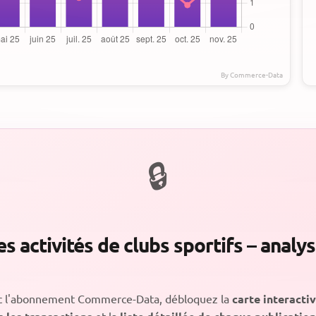
s activités de clubs sportifs – analy
c l'abonnement Commerce-Data, débloquez la
carte interacti
et la