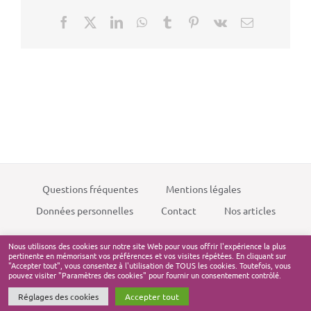
Facebook
X
LinkedIn
WhatsApp
Tumblr
Pinterest
Vk
Email
Questions fréquentes
Mentions légales
Données personnelles
Contact
Nos articles
Nous utilisons des cookies sur notre site Web pour vous offrir l'expérience la plus
pertinente en mémorisant vos préférences et vos visites répétées. En cliquant sur
"Accepter tout", vous consentez à l'utilisation de TOUS les cookies. Toutefois, vous
pouvez visiter "Paramètres des cookies" pour fournir un consentement contrôlé.
Nos données sont constamment actualisées et proviennent du
BODACC, de l'INSEE et de
entreprise.data.gouv.fr
.
Réglages des cookies
Accepter tout