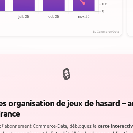
es organisation de jeux de hasard – a
France
c l'abonnement Commerce-Data, débloquez la
carte interacti
et la