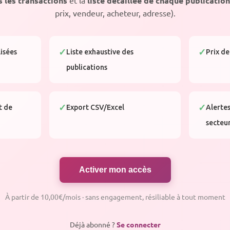
s les transactions
liste détaillée de chaque publication
prix, vendeur, acheteur, adresse).
lisées
Liste exhaustive des
Prix de
publications
t de
Export CSV/Excel
Alertes
secteu
Activer mon accès
À partir de 10,00€/mois · sans engagement, résiliable à tout moment
Déjà abonné ?
Se connecter