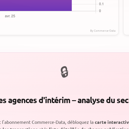
es agences d'intérim – analyse du se
c l'abonnement Commerce-Data, débloquez la
carte interacti
et la