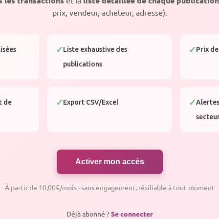
s les transactions
liste détaillée de chaque publication
prix, vendeur, acheteur, adresse).
lisées
Liste exhaustive des
Prix de
publications
t de
Export CSV/Excel
Alertes
secteu
Activer mon accès
À partir de 10,00€/mois · sans engagement, résiliable à tout moment
Déjà abonné ?
Se connecter