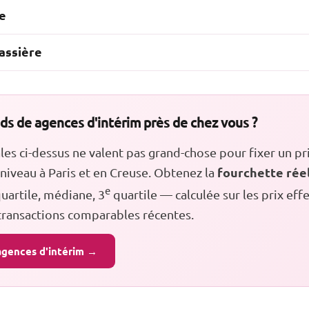
e
assière
s de agences d'intérim près de chez vous ?
s ci-dessus ne valent pas grand-chose pour fixer un pri
fourchette rée
iveau à Paris et en Creuse. Obtenez la
e
uartile, médiane, 3
quartile — calculée sur les prix ef
 transactions comparables récentes.
agences d'intérim →