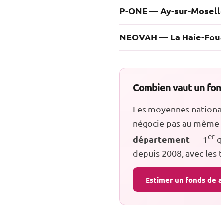
P-ONE — Ay-sur-Mosell
NEOVAH — La Haie-Fou
Combien vaut un fond
Les moyennes nationale
négocie pas au même n
er
département
— 1
q
depuis 2008, avec les
Estimer un fonds de 