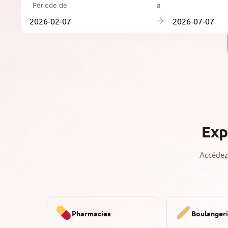
Période de
à
→
Exp
Accédez 
Pharmacies
Boulanger