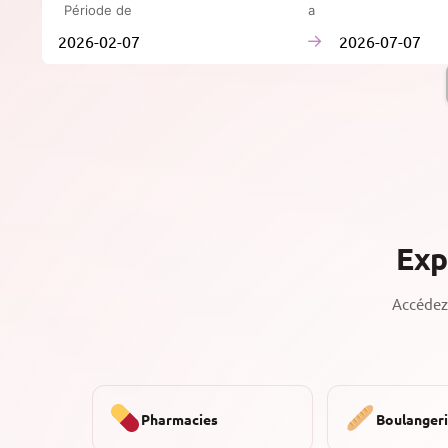
Période de
à
→
Exp
Accédez 
Pharmacies
Boulanger